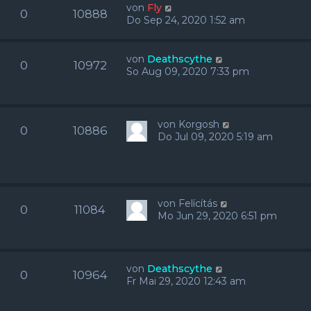
von
Fly
0
10888
Do Sep 24, 2020 1:52 am
von
Deathscythe
0
10972
So Aug 09, 2020 7:33 pm
von
Korgosh
0
10886
Do Jul 09, 2020 5:19 am
von
Felícítás
0
11084
Mo Jun 29, 2020 6:51 pm
von
Deathscythe
0
10964
Fr Mai 29, 2020 12:43 am