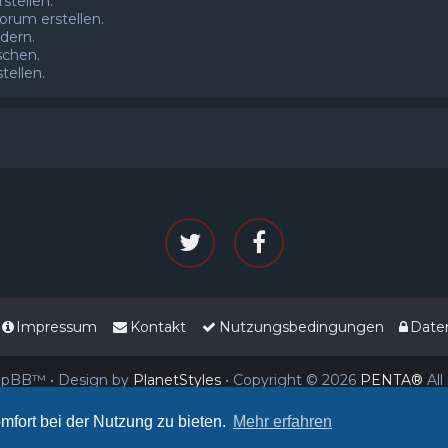
tellen.
rum erstellen.
dern.
schen.
ellen.
Impressum
Kontakt
Nutzungsbedingungen
Date
phpBB™
• Design by
PlanetStyles
• Copyright © 2026
PENTA®
All
mfort bei der Nutzung zu bieten.
Mehr erfahren
Deutsche Übersetzung durch
phpBB.de