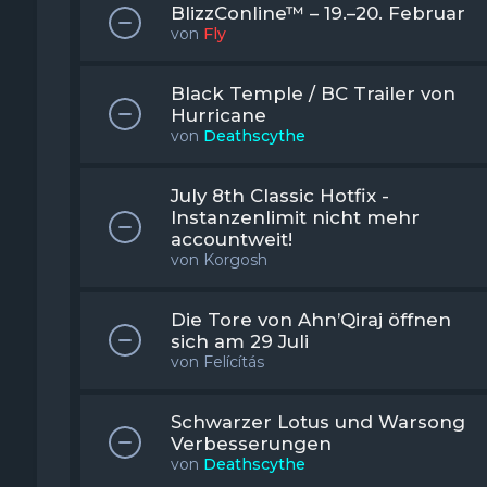
BlizzConline™ – 19.–20. Februar
von
Fly
Black Temple / BC Trailer von
Hurricane
von
Deathscythe
July 8th Classic Hotfix -
Instanzenlimit nicht mehr
accountweit!
von
Korgosh
Die Tore von Ahn’Qiraj öffnen
sich am 29 Juli
von
Felícítás
Schwarzer Lotus und Warsong
Verbesserungen
von
Deathscythe