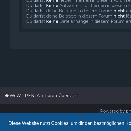
Du darfst
keine
neuen Themen in diesem Forum ers
Du darfst
keine
Antworten zu Themen in diesem Fo
Du darfst deine Beiträge in diesem Forum
nicht
än
Du darfst deine Beiträge in diesem Forum
nicht
lö
Du darfst
keine
Dateianhänge in diesem Forum erst
WoW - PENTA
Foren-Übersicht
Powered by 
Diese Website nutzt Cookies, um dir den bestmöglichen Ko