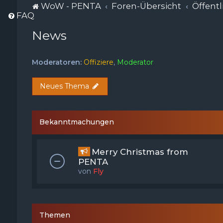
WoW - PENTA
Foren-Übersicht
Öffentl
FAQ
News
Moderatoren:
Offiziere
,
Moderator
Neues Thema
Bekanntmachungen
Merry Christmas from
PENTA
von
Fly
Themen