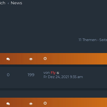
ich
News
11 Themen • Sei
von
Fly
0
199
Fr Dez 24, 2021 9:35 am