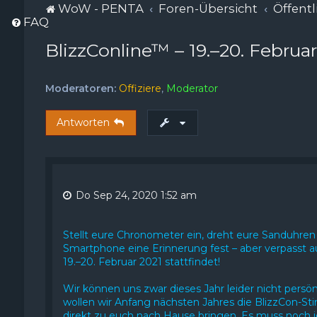
WoW - PENTA
Foren-Übersicht
Öffentl
FAQ
BlizzConline™ – 19.–20. Februar
Moderatoren:
Offiziere
,
Moderator
Antworten
Do Sep 24, 2020 1:52 am
Stellt eure Chronometer ein, dreht eure Sanduhre
Smartphone eine Erinnerung fest – aber verpasst au
19.–20. Februar 2021 stattfindet!
Wir können uns zwar dieses Jahr leider nicht persönl
wollen wir Anfang nächsten Jahres die BlizzCon-S
direkt zu euch nach Hause bringen. Es muss noch