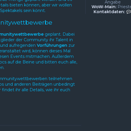
Angabe
ails bieten können, aber wir wollen
WoW-Main:
Priest
-Spektakels sein könnt.
Kontaktdaten:
unitywettbewerbe
munitywettbewerbe
geplant. Dabei
glieder der Community ihr Talent in
und aufregenden
Vorführungen
zur
eranstaltet wird, können dieses Mal
diesen Events mitmachen. Außerdem
cs auf die Beine und bitten euch alle,
n.
mmunitywettbewerben teilnehmen
deos und anderen Beiträgen unbedingt
indet ihr alle Details, wie ihr euch