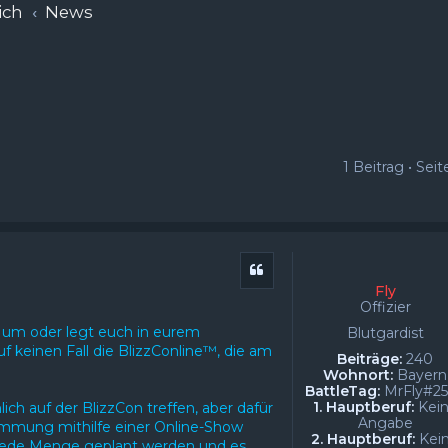
ich
News
1 Beitrag • Sei
Zitat
Fly
Offizier
n um oder legt euch in eurem
Blutgardist
f keinen Fall die BlizzConline™, die am
Beiträge:
240
Wohnort:
Bayern
BattleTag:
MrFly#2
1. Hauptberuf:
Kei
ich auf der BlizzCon treffen, aber dafür
Angabe
timmung mithilfe einer Online-Show
2. Hauptberuf:
Kei
 jede Menge geplant werden und es