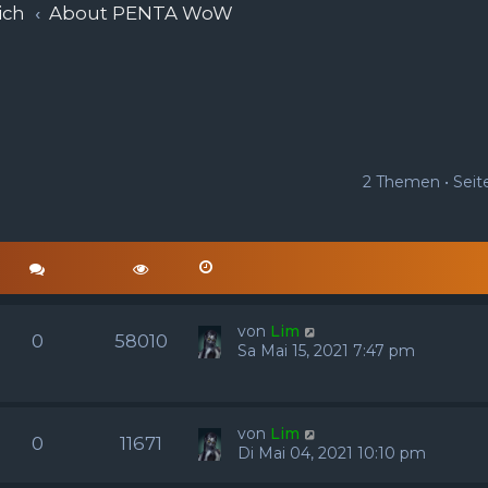
ich
About PENTA WoW
2 Themen • Sei
von
Lim
0
58010
Sa Mai 15, 2021 7:47 pm
von
Lim
0
11671
Di Mai 04, 2021 10:10 pm