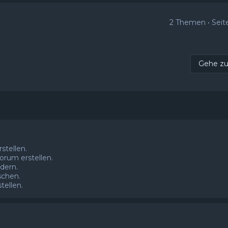
2 Themen • Sei
Gehe z
tellen.
rum erstellen.
dern.
schen.
ellen.