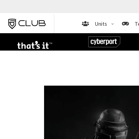
Units
T