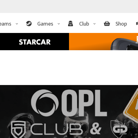
eams
Games
Club
Shop