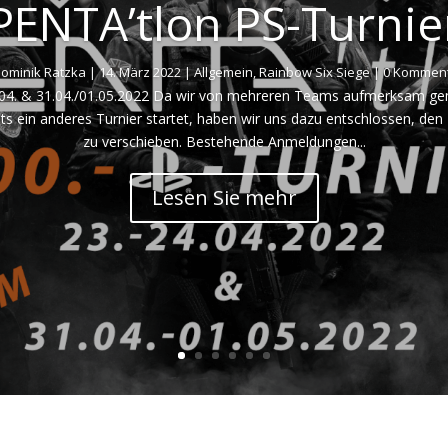
PENTA’tlon PS-Turnie
ominik Ratzka
|
14. März 2022
|
Allgemein
,
Rainbow Six Siege
| 0 Komment
4. & 31.04./01.05.2022 Da wir von mehreren Teams aufmerksam g
s ein anderes Turnier startet, haben wir uns dazu entschlossen, d
zu verschieben. Bestehende Anmeldungen...
Lesen Sie mehr