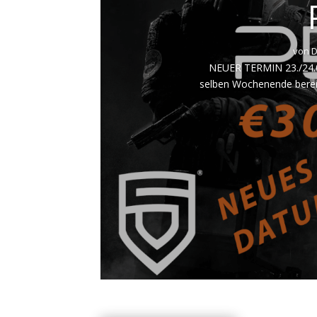
von
D
NEUER TERMIN 23./24.0
selben Wochenende bereit