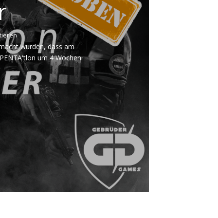
r
ieren
emacht wurden, dass am
en PENTA'tlon um 4 Wochen