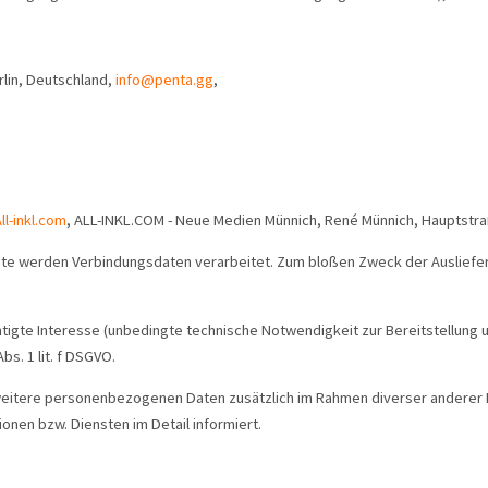
rlin, Deutschland,
info@penta.gg
,
ll-inkl.com
, ALL-INKL.COM - Neue Medien Münnich, René Münnich, Hauptstra
ite werden Verbindungsdaten verarbeitet. Zum bloßen Zweck der Ausliefer
tigte Interesse (unbedingte technische Notwendigkeit zur Bereitstellung u
s. 1 lit. f DSGVO.
itere personenbezogenen Daten zusätzlich im Rahmen diverser anderer Fu
nen bzw. Diensten im Detail informiert.