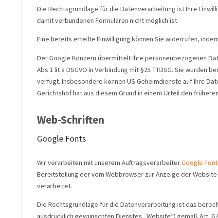
Die Rechtsgrundlage für die Datenverarbeitung ist Ihre Einwill
damit verbundenen Formularen nicht möglich ist.
Eine bereits erteilte Einwilligung können Sie widerrufen, inde
Der Google Konzern übermittelt Ihre personenbezogenen Daten i
Abs 1 lit a DSGVO in Verbindung mit §25 TTDSG. Sie wurden be
verfügt. Insbesondere können US Geheimdienste auf Ihre Dat
Gerichtshof hat aus diesem Grund in einem Urteil den früheren
Web-Schriften
Google Fonts
Wir verarbeiten mit unserem Auftragsverarbeiter
Google Font
Bereitstellung der vom Webbrowser zur Anzeige der Website b
verarbeitet.
Die Rechtsgrundlage für die Datenverarbeitung ist das berech
ausdrücklich gewünschten Dienstes „Website“) gemäß Art. 6 Ab