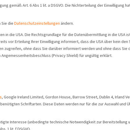
igung gemäß Art. 6 Abs 1 lit. a DSGVO. Die Nichterteilung der Einwilligung 
m Sie die
Datenschutzeinstellungen
ändern.
n die USA. Die Rechtsgrundlage für die Datenübermittlung in die USA ist Ihr
reits vor Erteilung Ihrer Einwilligung informiert, dass die USA über kein 
en zugreifen, ohne dass Sie darüber informiert werden und ohne dass Sie
 Angemessenheitsbeschluss (Privacy Shield) für ungültig erklärt.
s
, Google Ireland Limited, Gordon House, Barrow Street, Dublin 4, Irlan
enötigten Schriftarten. Diese Daten werden nur für die zur Auswahl und Ü
tigte Interesse (unbedingte technische Notwendigkeit zur Bereitstellung u
s. 1 lit. f DSGVO.