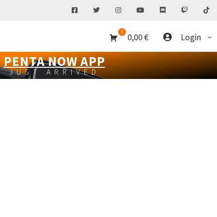
0
0,00
€
Login
PENTA NOW APP
JUST ARRIVED