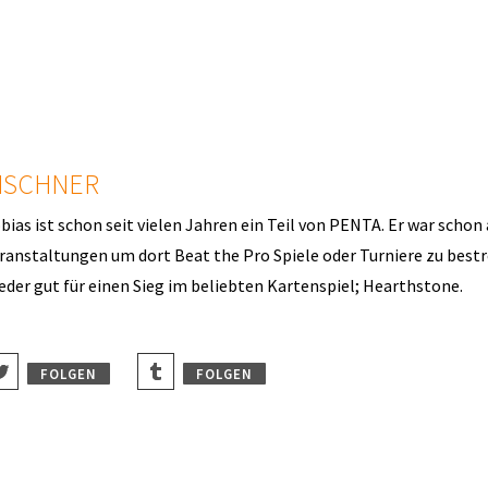
bias Maiwald| 27
ISCHNER
bias ist schon seit vielen Jahren ein Teil von PENTA. Er war schon 
ranstaltungen um dort Beat the Pro Spiele oder Turniere zu bestr
eder gut für einen Sieg im beliebten Kartenspiel; Hearthstone.
FOLGEN
FOLGEN