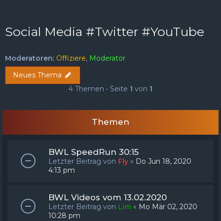
FAQ
Registrieren
Anmelden
Social Media #Twitter #YouTube
Moderatoren:
Offiziere
,
Moderator
Neues Thema
4 Themen • Seite
1
von
1
Themen
BWL SpeedRun 30:15
Letzter Beitrag von
Fly
«
Do Jun 18, 2020
4:13 pm
BWL Videos vom 13.02.2020
Letzter Beitrag von
Lim
«
Mo Mär 02, 2020
10:28 pm