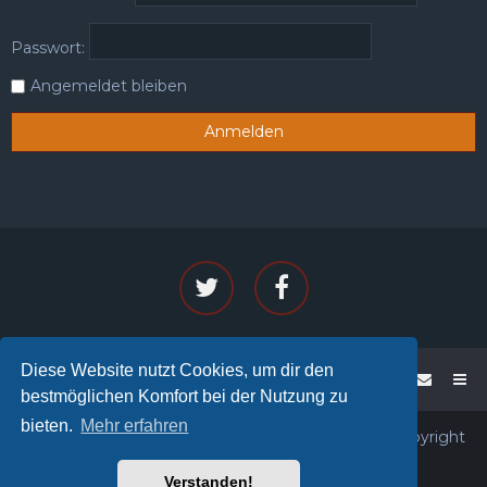
Passwort:
Angemeldet bleiben
Diese Website nutzt Cookies, um dir den
WoW - PENTA
Foren-Übersicht
bestmöglichen Komfort bei der Nutzung zu
bieten.
Mehr erfahren
Powered by phpBB™
• Design by
PlanetStyles
• Copyright
© 2026
PENTA®
All rights reserved.
Verstanden!