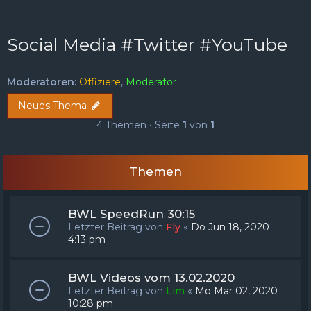
FAQ
Registrieren
Anmelden
Social Media #Twitter #YouTube
Moderatoren:
Offiziere
,
Moderator
Neues Thema
4 Themen • Seite
1
von
1
Themen
BWL SpeedRun 30:15
Letzter Beitrag von
Fly
«
Do Jun 18, 2020
4:13 pm
BWL Videos vom 13.02.2020
Letzter Beitrag von
Lim
«
Mo Mär 02, 2020
10:28 pm