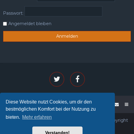
Passwort:
Angemeldet bleiben
Diese Website nutzt Cookies, um dir den
WoW - PENTA
Foren-Übersicht
bestmöglichen Komfort bei der Nutzung zu
bieten.
Mehr erfahren
Powered by phpBB™
• Design by
PlanetStyles
• Copyright
© 2026
PENTA®
All rights reserved.
Verstanden!