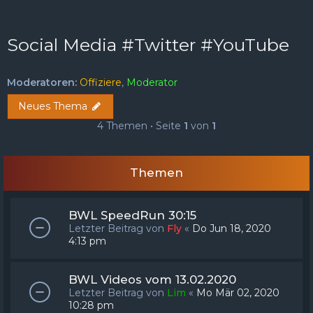
FAQ
Registrieren
Anmelden
Social Media #Twitter #YouTube
Moderatoren:
Offiziere
,
Moderator
Neues Thema
4 Themen • Seite
1
von
1
Themen
BWL SpeedRun 30:15
Letzter Beitrag von
Fly
«
Do Jun 18, 2020
4:13 pm
BWL Videos vom 13.02.2020
Letzter Beitrag von
Lim
«
Mo Mär 02, 2020
10:28 pm