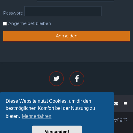
Passwort:
Angemeldet bleiben
Diese Website nutzt Cookies, um dir den
WoW - PENTA
Foren-Übersicht
bestmöglichen Komfort bei der Nutzung zu
bieten.
Mehr erfahren
Powered by phpBB™
• Design by
PlanetStyles
• Copyright
© 2026
PENTA®
All rights reserved.
Verstanden!