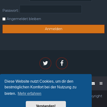
Passwort:
Angemeldet bleiben
Diese Website nutzt Cookies, um dir den
WoW - PENTA
Foren-Übersicht
bestmöglichen Komfort bei der Nutzung zu
bieten.
Mehr erfahren
Powered by phpBB™
• Design by
PlanetStyles
• Copyright
© 2026
PENTA®
All rights reserved.
Verstanden!