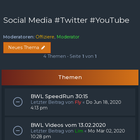
FAQ
Registrieren
Anmelden
Social Media #Twitter #YouTube
Moderatoren:
Offiziere
,
Moderator
Neues Thema
4 Themen • Seite
1
von
1
Themen
BWL SpeedRun 30:15
Letzter Beitrag von
Fly
«
Do Jun 18, 2020
4:13 pm
BWL Videos vom 13.02.2020
Letzter Beitrag von
Lim
«
Mo Mär 02, 2020
10:28 pm