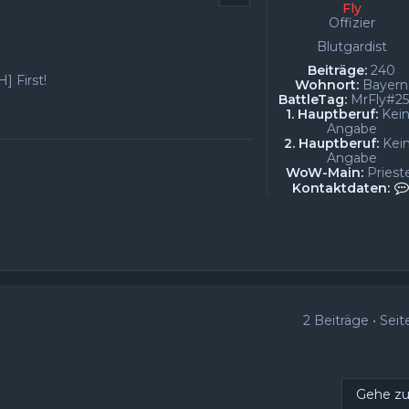
Fly
Offizier
Blutgardist
Beiträge:
240
] First!
Wohnort:
Bayern
BattleTag:
MrFly#2
1. Hauptberuf:
Kei
Angabe
2. Hauptberuf:
Kei
Angabe
WoW-Main:
Priest
Kontaktdaten:
2 Beiträge • Sei
Gehe z