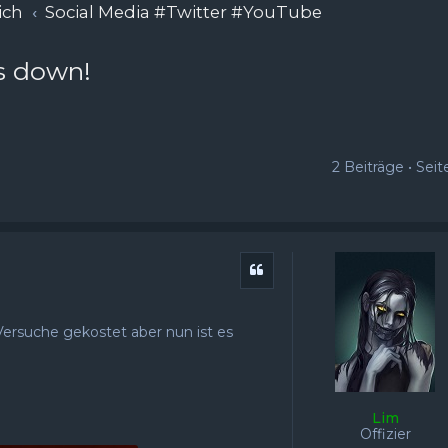
ich
Social Media #Twitter #YouTube
s down!
2 Beiträge • Sei
Zitat
Versuche gekostet aber nun ist es
Lim
Offizier