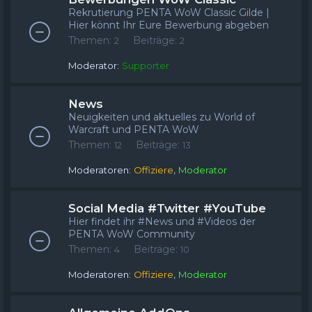
Rekrutierung PENTA WoW Classic Gilde |
Hier könnt Ihr Eure Bewerbung abgeben
Themen:
Beiträge:
2
2
Moderator:
Supporter
News
Neuigkeiten und aktuelles zu World of
Warcraft und PENTA WoW
Themen:
Beiträge:
12
13
,
Moderatoren:
Offiziere
Moderator
Social Media #Twitter #YouTube
Hier findet ihr #News und #Videos der
PENTA WoW Community
Themen:
Beiträge:
4
10
,
Moderatoren:
Offiziere
Moderator