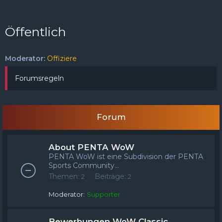
FAQ
Registrieren
Anmelden
Öffentlich
Moderator:
Offiziere
Forumsregeln
Forum
About PENTA WoW
PENTA WoW ist eine Subdivision der PENTA
Sports Community...
Themen:
Beiträge:
2
2
Moderator:
Supporter
Bewerbungen WoW Classic