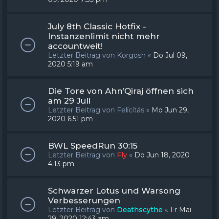
July 8th Classic Hotfix -
Instanzenlimit nicht mehr
accountweit!
Letzter Beitrag von
Korgosh
«
Do Jul 09,
2020 5:19 am
Die Tore von Ahn’Qiraj öffnen sich
am 29 Juli
Letzter Beitrag von
Felícítás
«
Mo Jun 29,
2020 6:51 pm
BWL SpeedRun 30:15
Letzter Beitrag von
Fly
«
Do Jun 18, 2020
4:13 pm
Schwarzer Lotus und Warsong
Verbesserungen
Letzter Beitrag von
Deathscythe
«
Fr Mai
29, 2020 12:43 am