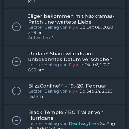
pm
Jäger bekommen mit Naxxramas-
Patch unerwartete Liebe
Letzter Beitrag von
Fly
«
Do Okt 08, 2020
2:29 pm
Antworten:
1
Update! Shadowlands auf
unbekanntes Datum verschoben
Letzter Beitrag von
Fly
«
Fr Okt 02, 2020
6:50 pm
BlizzConline™ – 19.–20. Februar
Letzter Beitrag von
Fly
«
Do Sep 24, 2020
1:52 am
Black Temple / BC Trailer von
Hurricane
Letzter Beitrag von
Deathscythe
«
So Aug
09, 2020 7:33 pm