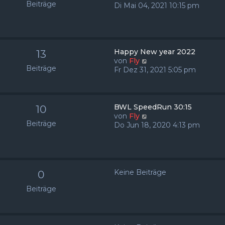
Beiträge
r
e
Di Mai 04, 2021 10:15 pm
B
u
e
e
i
s
t
t
r
e
Happy New year 2022
13
a
r
N
von
Fly
g
Beiträge
B
e
Fr Dez 31, 2021 5:05 pm
e
u
i
e
t
s
r
t
BWL SpeedRun 30:15
10
a
e
N
von
Fly
g
Beiträge
r
e
Do Jun 18, 2020 4:13 pm
B
u
e
e
i
s
t
t
r
e
Keine Beiträge
0
a
r
g
B
Beiträge
e
i
t
r