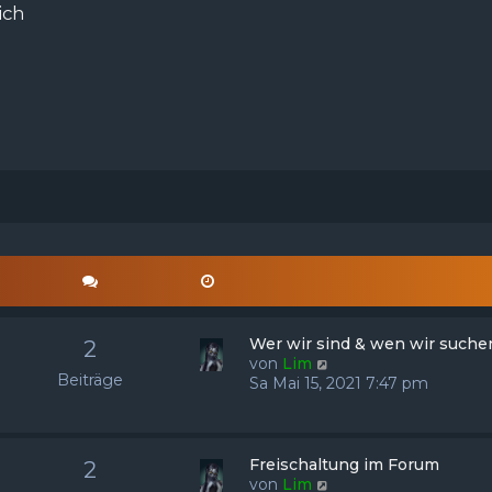
ich
Wer wir sind & wen wir suche
2
N
von
Lim
Beiträge
e
Sa Mai 15, 2021 7:47 pm
u
e
s
t
Freischaltung im Forum
2
e
N
von
Lim