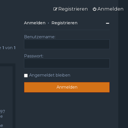
Registrieren
Anmelden
Anmelden
•
Registrieren
Benutzername:
te
1
von
1
Passwort:
Angemeldet bleiben
597
ne
ne