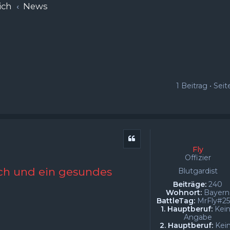
ich
News
1 Beitrag • Sei
Zitat
Fly
Offizier
ch und ein gesundes
Blutgardist
Beiträge:
240
Wohnort:
Bayern
BattleTag:
MrFly#2
1. Hauptberuf:
Kei
Angabe
2. Hauptberuf:
Kei