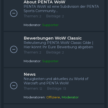
About PENTA WoW
PENTA WoW ist eine Subdivision der PENTA
Sports Community...
Themen:
Beiträge:
2
2
Moderator:
Supporter
Bewerbungen WoW Classic
Rekrutierung PENTA WoW Classic Gilde |
Hier könnt Ihr Eure Bewerbung abgeben
Themen:
Beiträge:
2
2
Moderator:
Supporter
News
Neuigkeiten und aktuelles zu World of
Warcraft und PENTA WoW
Themen:
Beiträge:
12
13
,
Moderatoren:
Offiziere
Moderator