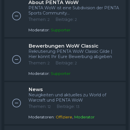
About PENTA WoW
PENTA WoW ist eine Subdivision der PENTA
Sports Community...
Themen:
Beiträge:
2
2
Moderator:
Supporter
Bewerbungen WoW Classic
Rekrutierung PENTA WoW Classic Gilde |
Hier könnt Ihr Eure Bewerbung abgeben
Themen:
Beiträge:
2
2
Moderator:
Supporter
News
Neuigkeiten und aktuelles zu World of
Warcraft und PENTA WoW
Themen:
Beiträge:
12
13
,
Moderatoren:
Offiziere
Moderator