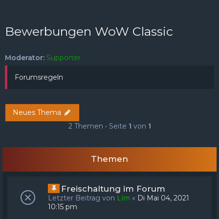
FAQ
Registrieren
Anmelden
Bewerbungen WoW Classic
Moderator:
Supporter
Forumsregeln
Neues Thema
2 Themen • Seite
1
von
1
Themen
Freischaltung im Forum
Letzter Beitrag von
Lim
«
Di Mai 04, 2021
10:15 pm