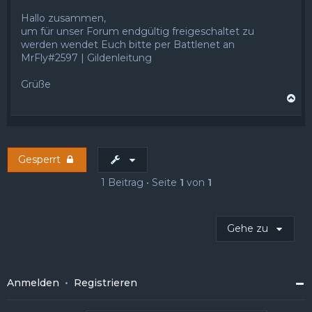
Hallo zusammen,
um für unser Forum endgültig freigeschaltet zu
werden wendet Euch bitte per Battlenet an
MrFly#2597 | Gildenleitung
Grüße
N
a
c
h
o
Gesperrt
b
e
1 Beitrag • Seite
1
von
1
n
Gehe zu
Anmelden
•
Registrieren