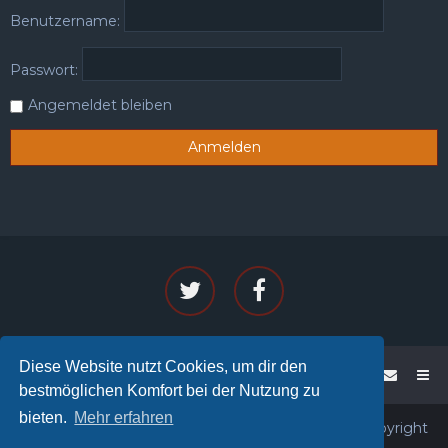
Benutzername:
Passwort:
Angemeldet bleiben
Diese Website nutzt Cookies, um dir den
WoW - PENTA
Foren-Übersicht
bestmöglichen Komfort bei der Nutzung zu
bieten.
Mehr erfahren
Powered by phpBB™
• Design by
PlanetStyles
• Copyright
© 2026
PENTA®
All rights reserved.