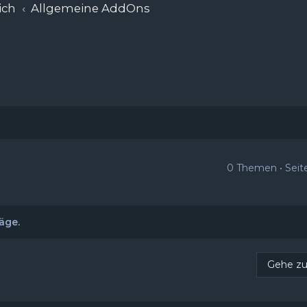
ich
Allgemeine AddOns
0 Themen • Sei
äge.
Gehe z