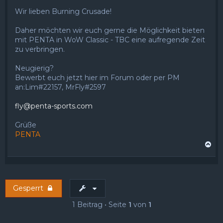
Wir lieben Burning Crusade!
Daher möchten wir euch gerne die Möglichkeit bieten
mit PENTA in WoW Classic - TBC eine aufregende Zeit
zu verbringen.
Neugierig?
Bewerbt euch jetzt hier im Forum oder per PM
an:Lim#22157, MrFly#2597
fly@penta-sports.com
Grüße
PENTA
N
a
c
h
o
Gesperrt
b
e
1 Beitrag • Seite
1
von
1
n