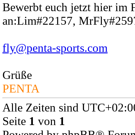
Bewerbt euch jetzt hier im
an:Lim#22157, MrFly#259
fly@penta-sports.com
Grüße
PENTA
Alle Zeiten sind
UTC+02:0
Seite
1
von
1
Powered by phpBB® Forum